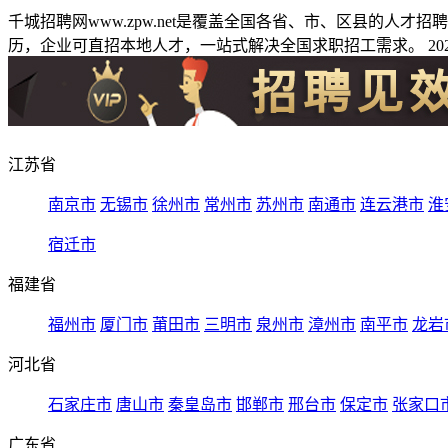
千城招聘网www.zpw.net是覆盖全国各省、市、区县的人
历，企业可直招本地人才，一站式解决全国求职招工需求。 2026
江苏省
南京市
无锡市
徐州市
常州市
苏州市
南通市
连云港市
淮
宿迁市
福建省
福州市
厦门市
莆田市
三明市
泉州市
漳州市
南平市
龙岩
河北省
石家庄市
唐山市
秦皇岛市
邯郸市
邢台市
保定市
张家口
广东省