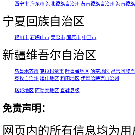
西宁市
海东市
海北藏族自治州
黄南藏族自治州
海南藏族
宁夏回族自治区
银川市
石嘴山市
吴忠市
固原市
中卫市
新疆维吾尔自治区
乌鲁木齐市
克拉玛依市
吐鲁番地区
哈密地区
昌吉回族自
克孜自治州
喀什地区
和田地区
伊犁哈萨克自治州
塔城地区
阿勒泰地区
直辖县级
免责声明：
网页内的所有信息均为用