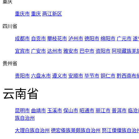
重庆
重庆市
重庆
两江新区
四川省
成都市
自贡市
攀枝花市
泸州市
德阳市
绵阳市
广元市
遂
宜宾市
广安市
达州市
雅安市
巴中市
资阳市
阿坝藏族羌
贵州省
贵阳市
六盘水市
遵义市
安顺市
毕节市
铜仁市
黔西南布
云南省
昆明市
曲靖市
玉溪市
保山市
昭通市
丽江市
普洱市
临沧
族自治州
大理白族自治州
德宏傣族景颇族自治州
怒江傈僳族自治