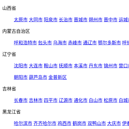
山西省
太原市
大同市
阳泉市
长治市
晋城市
朔州市
晋中市
运城
内蒙古自治区
呼和浩特市
包头市
乌海市
赤峰市
通辽市
鄂尔多斯市
呼
辽宁省
沈阳市
大连市
鞍山市
抚顺市
本溪市
丹东市
锦州市
营口
朝阳市
葫芦岛市
金普新区
吉林省
长春市
吉林市
四平市
辽源市
通化市
白山市
松原市
白城
黑龙江省
哈尔滨市
齐齐哈尔市
鸡西市
鹤岗市
双鸭山市
大庆市
伊