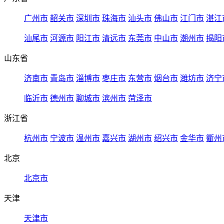
广州市
韶关市
深圳市
珠海市
汕头市
佛山市
江门市
湛江
汕尾市
河源市
阳江市
清远市
东莞市
中山市
潮州市
揭阳
山东省
济南市
青岛市
淄博市
枣庄市
东营市
烟台市
潍坊市
济宁
临沂市
德州市
聊城市
滨州市
菏泽市
浙江省
杭州市
宁波市
温州市
嘉兴市
湖州市
绍兴市
金华市
衢州
北京
北京市
天津
天津市