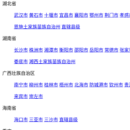
湖北省
武汉市
黄石市
十堰市
宜昌市
襄阳市
鄂州市
荆门市
孝感
恩施土家族苗族自治州
直辖县级
湖南省
长沙市
株洲市
湘潭市
衡阳市
邵阳市
岳阳市
常德市
张家
娄底市
湘西土家族苗族自治州
广西壮族自治区
南宁市
柳州市
桂林市
梧州市
北海市
防城港市
钦州市
贵
来宾市
崇左市
海南省
海口市
三亚市
三沙市
直辖县级