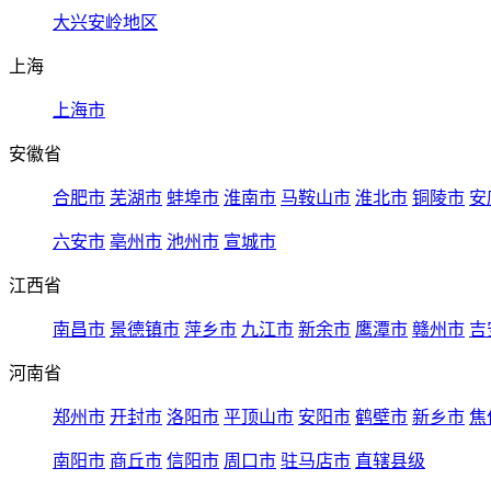
大兴安岭地区
上海
上海市
安徽省
合肥市
芜湖市
蚌埠市
淮南市
马鞍山市
淮北市
铜陵市
安
六安市
亳州市
池州市
宣城市
江西省
南昌市
景德镇市
萍乡市
九江市
新余市
鹰潭市
赣州市
吉
河南省
郑州市
开封市
洛阳市
平顶山市
安阳市
鹤壁市
新乡市
焦
南阳市
商丘市
信阳市
周口市
驻马店市
直辖县级