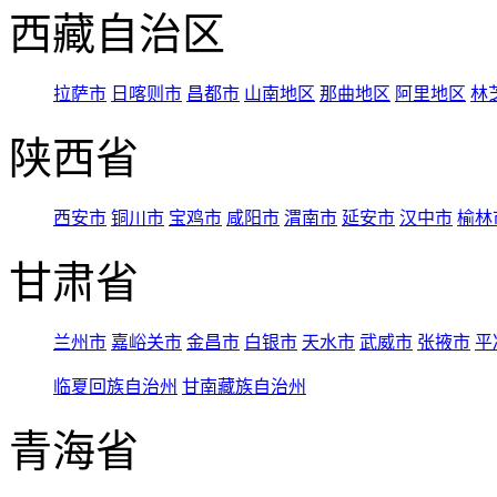
西藏自治区
拉萨市
日喀则市
昌都市
山南地区
那曲地区
阿里地区
林
陕西省
西安市
铜川市
宝鸡市
咸阳市
渭南市
延安市
汉中市
榆林
甘肃省
兰州市
嘉峪关市
金昌市
白银市
天水市
武威市
张掖市
平
临夏回族自治州
甘南藏族自治州
青海省